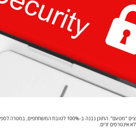
כמיטב המסורת, הוועידה נטולת חסויות מסחריות ומרצים "מטעם". הת
א אינטרסים זרים.