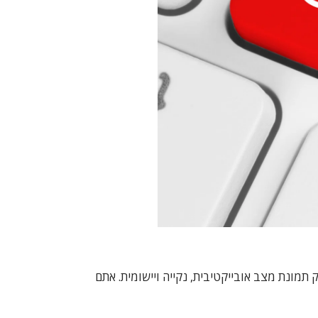
וכן נבנה ב-100% לטובת המשתתפים, במטרה לספק תמונת מצב אובייקטיבית, נקייה ויישומית. אתם