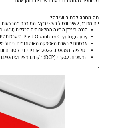
משותפת להתמודדות עם משברים בזמן אמת.
מה מחכה לכם בוועידה?
יום מרוכז, עשיר ונטול רעשי רקע, המורכב מהרצאות ע
הגנה בעידן הבינה המלאכותית הכללית (AGI): כיצד מתגוננים כשליריב יש אינטליגנציה עדיפה?
Post-Quantum Cryptography: היערכות ליום שבו ההצפנות הישנות ייפרצו.
אבטחת שרשרת האספקה האוטונומית: ניהול סיכ
רגולציה ומשפט ב-2026: אחריות דירקטורים ונושאי משרה בעידן של החלטות אלגוריתמיות.
המשכיות עסקית (BCP): לקחים מאירועי הסייבר הגדולים של השנה החולפת.
.