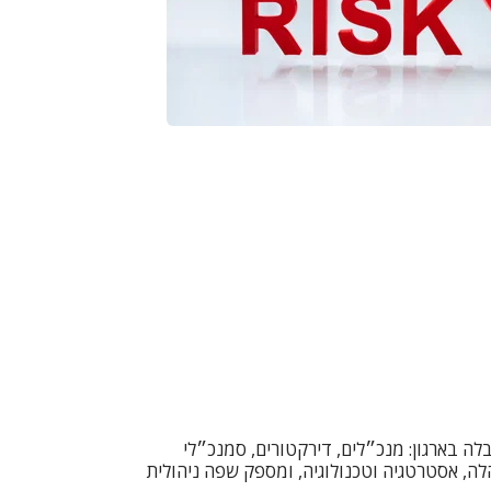
ת לכל שכבת ההובלה בארגון: מנכ״לים, דירקטורים, סמנכ״לי
ם ותפעול. זהו הכנס שמחבר בין הנהלה, אסטרטגיה וטכנולוגיה, ומספק שפה ניהולית