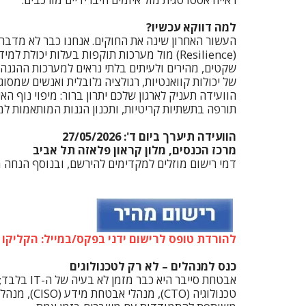
למה דווקא עכשיו?
העשור האחרון שינה את החוקים. אנחנו כבר לא מדברי
שקטים, מהירים ולעיתים בלתי נראים למערכות ההגנה
של יכולות קוואנטיות, רגולציה גלובלית ואנשים שמסו
הוועידה תעניק לארגון שלכם יתרון ברור: מיפוי נוף הא
תורפה בתשתיות קריטיות, ותכנון הגנות המותאמות למציא
הוועידה תיערך ביום ד': 27/05/2026
מרכז הכנסים, מלון קראון פלאזה תל אביב
דמי רישום מוזלים למקדימים להירשם, ובנוסף הנחה מ
להורדת טופס לרישום ידני בפקס/במייל: הקליקו 
כנס למנהלים – לא רק לטכנולוגים
אבטחת סיי