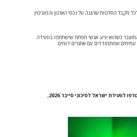
כל מקבל החלטות שהגנה על נכסי הארגון והמוניטין
 לנהל את המשבר כשהוא יגיע. אנשי מפתח שישתתפו בוועידה
האיומים לא מחכים, וגם אנחנו לא. זה הזמן לשריין מקום לאנשים שמובילים אצלכם את ההחלטות הקריטיות. הצטרפו לוועידת ישראל לסיכוני סייבר 2026,