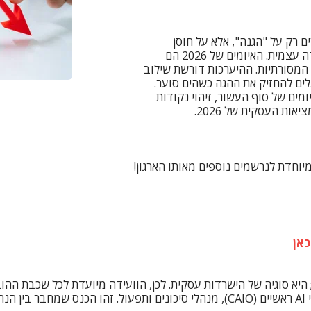
ם רק על "הגנה", אלא על חוסן
(Resilience) מול מערכות תוקפות בעלות יכולת למידה עצמית. האיומים של 2026 הם
 המסורתיות. ההיערכות דורשת שילוב
גלים להחזיק את ההגה כשהים סוער.
יומים של סוף העשור, זיהוי נקודות
ות העסקית של 2026.
יוחדת לנרשמים נוספים מאותו הארגון!
כאן
בר היא כבר מזמן לא בעיה של ה-IT בלבד; היא סוגיה של הישרדות עסקית. לכן, הוועידה מיועד
טכנולוגיה (CTO), מנהלי אבטחת מידע (CISO), מנהלי AI ראשיים (CAIO), מנהלי סיכוני